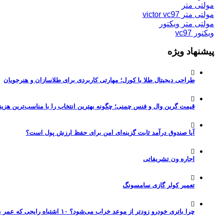
مولتی متر
مولتی متر victor vc97
مولتی متر ویکتور
ویکتور vc97
پیشنهاد ویژه
طراحی دیجیتال طلا با کورل؛ مهارتی کاربردی برای طلاسازان و هنرجویان
قیمت گرین وال و فنس چمنی؛ چگونه بهترین انتخاب را با مناسب‌ترین هزین
آیا صندوق درآمد ثابت گزینه‌ای امن برای حفظ ارزش پول است؟
اجاره ون تشریفاتی
تعمیر کولر گازی سامسونگ
چرا باتری خودرو زودتر از موعد خراب می‌شود؟ ۱۰ اشتباه رایجی که عمر باتری را نصف می‌کنند