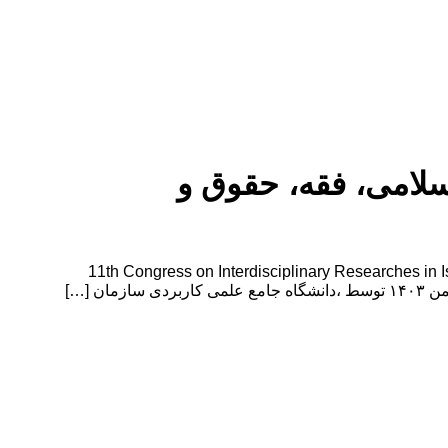
سلامی، فقه، حقوق و
قه، حقوق و روانشناسی 11th Congress on Interdisciplinary Researches in Islamic Humanities, Jurisprudence,