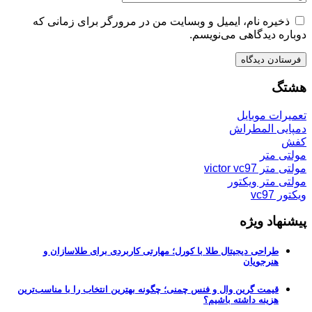
ذخیره نام، ایمیل و وبسایت من در مرورگر برای زمانی که
دوباره دیدگاهی می‌نویسم.
هشتگ
تعمیرات موبایل
دمپایی المطراش
کفش
مولتی متر
مولتی متر victor vc97
مولتی متر ویکتور
ویکتور vc97
پیشنهاد ویژه
طراحی دیجیتال طلا با کورل؛ مهارتی کاربردی برای طلاسازان و
هنرجویان
قیمت گرین وال و فنس چمنی؛ چگونه بهترین انتخاب را با مناسب‌ترین
هزینه داشته باشیم؟