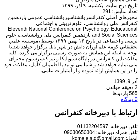
تاریخ درج سایت: یکشنبه، ۹ آذر، ۱۳۹۹
تعداد نمایش: 291
محورهای اصلی کنفرانسروانشناسیروانشناسی عمومی یازدهمین
کنفرانس ملی روانشناسی، علوم تربیتی و اجتماعی
Eleventh National Conference on Psychology, Educational
and Social Sciences یازدهمین کنفرانس ملی روانشناسی، علوم
تربیتی و اجتماعی در تاریخ ۱۶ بهمن ۱۳۹۹ توسط ،موسسه علمي
تحقيقاتي كومه علم آوران دانش در شهر بابل برگزار خواهد شد.با
توجه به اینکه این همایش به صورت رسمی برگزار می گردد، کلیه
مقالات این کنفرانس در پایگاه سیویلیکا و نیز کنسرسیوم محتوای
ملی نمایه خواهد شد و شما می توانید با اطمینان کامل، مقالات خود
را در این همایش ارائه نموده و از امتیازات علمی..
آذر 9, 1399
2 دقیقه خواندن
565 بازدیدها
0 دیدگاه
ارتباط با دبیرخانه کنفرانس
تلفن دبیرخانه: 01132204597
تلفن همراه دبیرخانه: 09030650304
ایمیل: kome.e.a.d@gmail.com