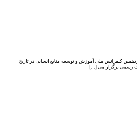
 کنفرانس ملی آموزش و توسعه منابع انسانی 11th National Conference of Training and Human Resource Development یازدهمین کنفرانس ملی آموزش و توسعه منابع انسانی در تاریخ