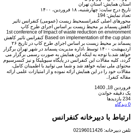
استان همایش: استان تهران
تاریخ درج سایت: چهارشنبه، ۱۸ فروردین، ۱۴۰۰
تعداد نمایش: 194
محورهای اصلی کنفرانسمحیط زیست (عمومی) کنفرانس تاثیر
کاهش پسماند بر محیط زیست بر اساس اجرای طرح کاپ
1st conference of Impact of waste reduction on environment
Based on implementation of the cup plan کنفرانس تاثیر کاهش
پسماند بر محیط زیست بر اساس اجرای طرح کاپ در تاریخ ۲۶
اردیبهشت ۱۴۰۰ توسط ،اداره مدیریت پسماند در شهر تهران برگزار
خواهد شد.با توجه به اینکه این همایش به صورت رسمی برگزار می
گردد، کلیه مقالات این کنفرانس در پایگاه سیویلیکا و نیز کنسرسیوم
محتوای ملی نمایه خواهد شد و شما می توانید با اطمینان کامل،
مقالات خود را در این همایش ارائه نموده و از امتیازات علمی ارائه
مقاله کنفرا..
فروردین 18, 1400
یک دقیقه خواندن
234 بازدیدها
0 دیدگاه
ارتباط با دبیرخانه کنفرانس
تلفن دبیرخانه: 02196011426