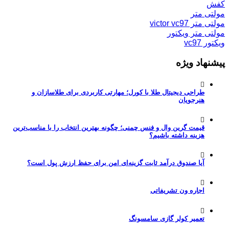
کفش
مولتی متر
مولتی متر victor vc97
مولتی متر ویکتور
ویکتور vc97
پیشنهاد ویژه
طراحی دیجیتال طلا با کورل؛ مهارتی کاربردی برای طلاسازان و
هنرجویان
قیمت گرین وال و فنس چمنی؛ چگونه بهترین انتخاب را با مناسب‌ترین
هزینه داشته باشیم؟
آیا صندوق درآمد ثابت گزینه‌ای امن برای حفظ ارزش پول است؟
اجاره ون تشریفاتی
تعمیر کولر گازی سامسونگ