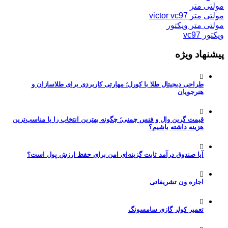
مولتی متر
مولتی متر victor vc97
مولتی متر ویکتور
ویکتور vc97
پیشنهاد ویژه
طراحی دیجیتال طلا با کورل؛ مهارتی کاربردی برای طلاسازان و
هنرجویان
قیمت گرین وال و فنس چمنی؛ چگونه بهترین انتخاب را با مناسب‌ترین
هزینه داشته باشیم؟
آیا صندوق درآمد ثابت گزینه‌ای امن برای حفظ ارزش پول است؟
اجاره ون تشریفاتی
تعمیر کولر گازی سامسونگ