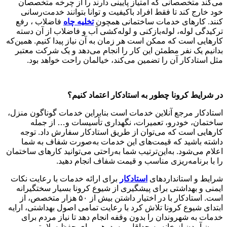
می‌کند متخصصانی که امتیاز پایینی دارند را از چرخه متخصصان
خود خارج کند تا فقط افراد باکیفیت و توانا بتوانند خدمت‌رسانی
کنند. کارهای خدمات ساختمانی همچون
تخلیه چاه
فاضلاب ، رفع
ترکیدگی لوله، لوله‌بازکنی و لوله‌کشی آب و فاضلاب از آن دسته
کارهایی است که ممکن است هر زمان به آن نیاز پیدا کنیم. همین‌که
بدانیم یک نفر مطمئن این کار را انجام می‌دهد و یک شرکت معتبر
مثل استادکار آن را تضمین می‌کند، خیالمان راحت خواهد بود.
در شرایط کرونا چطور به استادکار اعتماد کنیم؟
استادکار مرجع آنلاین خدمات است بنابراین خدمات گوناگون منزل،
ساختمان، خودرو، تعمیرات، نگهداری تأسیسات و… از جمله
کارهایی است که می‌توان از طریق استادکار سفارش داد. توجه
داشته باشید که قیمت‌های این خدمات به‌صورت شفاف به شما
اعلام می‌شود. به‌این‌ترتیب شما به‌راحتی می‌توانید کارهای ساختمان
را با برنامه‌ریزی مناسب و قیمت شفاف انجام دهید.
شرایط و استانداردهای
استادکار
برای ارائه خدمات با رعایت نکات
ایمنی و بهداشتی برای پیشگیری از شیوع کرونا بسیار سختگیرانه
است. استادکار با در اختیار داشتن بیش از ۵۰ هزار متخصص، از
ابتدای شیوع کرونا تلاش کرد با رعایت تمامی اصول بهداشتی، ارایه
خدمات به شهروندان را بدون وقفه انجام دهد تا نیاز مردم برای
بیرون آمدن از خانه به حداقل برسد. هم برای حفظ سلامتی