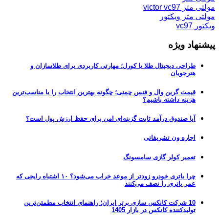
مولتی متر victor vc97
مولتی متر ویکتور
ویکتور vc97
پیشنهاد ویژه
طراحی دیجیتال طلا با کورل؛ مهارتی کاربردی برای طلاسازان و
هنرجویان
قیمت گرین وال و فنس چمنی؛ چگونه بهترین انتخاب را با مناسب‌ترین
هزینه داشته باشیم؟
آیا صندوق درآمد ثابت گزینه‌ای امن برای حفظ ارزش پول است؟
اجاره ون تشریفاتی
تعمیر کولر گازی سامسونگ
چرا باتری خودرو زودتر از موعد خراب می‌شود؟ ۱۰ اشتباه رایجی که
عمر باتری را نصف می‌کنند
10 شرکت کانکس سازی برتر ایران؛ راهنمای انتخاب مطمئن‌ترین
تولیدکننده کانکس در بازار 1405