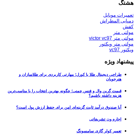
هشتگ
تعمیرات موبایل
دمپایی المطراش
کفش
مولتی متر
مولتی متر victor vc97
مولتی متر ویکتور
ویکتور vc97
پیشنهاد ویژه
طراحی دیجیتال طلا با کورل؛ مهارتی کاربردی برای طلاسازان و
هنرجویان
قیمت گرین وال و فنس چمنی؛ چگونه بهترین انتخاب را با مناسب‌ترین
هزینه داشته باشیم؟
آیا صندوق درآمد ثابت گزینه‌ای امن برای حفظ ارزش پول است؟
اجاره ون تشریفاتی
تعمیر کولر گازی سامسونگ