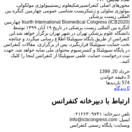
محورهای اصلی کنفرانسپزشکیعلوم زیستیبیولوژی مولکولی،
بیولوژی سلولی و ژنتیکزیست شناسی عمومی چهارمین کنگره بین
المللی زیست پزشکی
fourth International Biomedical Congress (ICB2020) چهارمین
کنگره بین المللی زیست پزشکی در تاریخ ۱۹ آبان ۱۳۹۹ توسط
دانشگاه علوم پزشکی تهران در شهر تهران برگزار خواهد شد.این
کنفرانس از طریق پایگاه سیویلیکا اطلاع رسانی میگردد و چنانچه
تحت حمایت سیویلیکا قراربگیرد، پس از برگزاری، مقالات کنفرانس
در پایگاه سیویلیکا و کنسرسیوم محتوای ملی نمایه خواهد شد. جهت
ثبت درخواست حمایت علمی سیویلیکا از کنفرانس اینجا را کلیک
کنید..
خرداد 20, 1399
3 دقیقه خواندن
574 بازدیدها
0 دیدگاه
ارتباط با دبیرخانه کنفرانس
تلفن دبیرخانه: ۰۲۱۲۶۳۰۹۷۴۱
ایمیل: Info@icbcongress.com
وبسایت: پایگاه رسمی کنفرانس