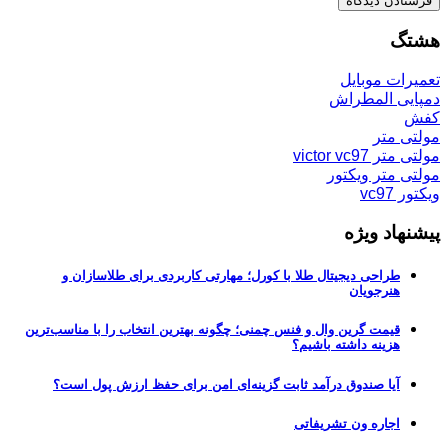
هشتگ
تعمیرات موبایل
دمپایی المطراش
کفش
مولتی متر
مولتی متر victor vc97
مولتی متر ویکتور
ویکتور vc97
پیشنهاد ویژه
طراحی دیجیتال طلا با کورل؛ مهارتی کاربردی برای طلاسازان و
هنرجویان
قیمت گرین وال و فنس چمنی؛ چگونه بهترین انتخاب را با مناسب‌ترین
هزینه داشته باشیم؟
آیا صندوق درآمد ثابت گزینه‌ای امن برای حفظ ارزش پول است؟
اجاره ون تشریفاتی