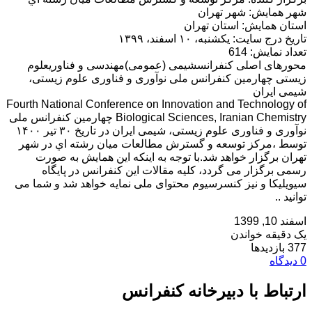
شهر همایش: شهر تهران
استان همایش: استان تهران
تاریخ درج سایت: یکشنبه، ۱۰ اسفند، ۱۳۹۹
تعداد نمایش: 614
محورهای اصلی کنفرانسشیمی (عمومی)مهندسی و فناوریعلوم
زیستی چهارمین کنفرانس ملی نوآوری و فناوری علوم زیستی،
شیمی ایران
Fourth National Conference on Innovation and Technology of
Biological Sciences, Iranian Chemistry چهارمین کنفرانس ملی
نوآوری و فناوری علوم زیستی، شیمی ایران در تاریخ ۳۰ تیر ۱۴۰۰
توسط ،مركز توسعه و گسترش مطالعات ميان رشته اي در شهر
تهران برگزار خواهد شد.با توجه به اینکه این همایش به صورت
رسمی برگزار می گردد، کلیه مقالات این کنفرانس در پایگاه
سیویلیکا و نیز کنسرسیوم محتوای ملی نمایه خواهد شد و شما می
توانید ..
اسفند 10, 1399
یک دقیقه خواندن
377 بازدیدها
0 دیدگاه
ارتباط با دبیرخانه کنفرانس