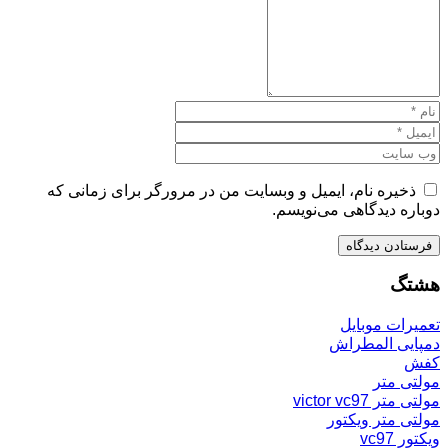
ذخیره نام، ایمیل و وبسایت من در مرورگر برای زمانی که
دوباره دیدگاهی می‌نویسم.
هشتگ
تعمیرات موبایل
دمپایی المطراش
کفش
مولتی متر
مولتی متر victor vc97
مولتی متر ویکتور
ویکتور vc97