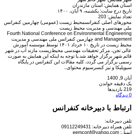
استان همایش: استان مازندران
تاریخ درج سایت: یکشنبه، ۹ آبان، ۱۴۰۰
تعداد نمایش: 203
محورهای اصلی کنفرانسمحیط زیست (عمومی) چهارمین کنفرانس
ملی مهندسی و مدیریت محیط زیست
Fourth National Conference on Environmental Engineering
and Management چهارمین کنفرانس ملی مهندسی و مدیریت
محیط زیست در تاریخ ۱۰ خرداد ۱۴۰۱ توسط موسسه آموزش
عالی تجن، مرکز تحقیقات مهندسی محیط‌زیست مازند آب در شهر
قائم شهر برگزار خواهد شد.با توجه به اینکه این همایش به صورت
رسمی برگزار می گردد، کلیه مقالات این کنفرانس در پایگاه
سیویلیکا و نیز کنسرسیوم محتوای..
آبان 9, 1400
یک دقیقه خواندن
219 بازدیدها
0 دیدگاه
ارتباط با دبیرخانه کنفرانس
تلفن دبیرخانه:
تلفن همراه دبیرخانه: 09112249431
ایمیل: eemconf@yahoo.com