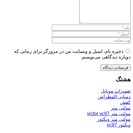
ذخیره نام، ایمیل و وبسایت من در مرورگر برای زمانی که
دوباره دیدگاهی می‌نویسم.
هشتگ
تعمیرات موبایل
دمپایی المطراش
کفش
مولتی متر
مولتی متر victor vc97
مولتی متر ویکتور
ویکتور vc97