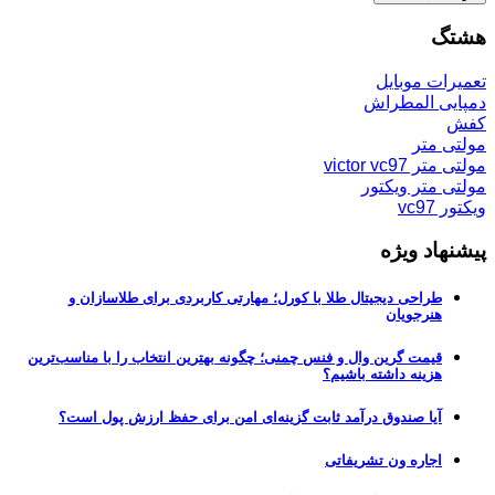
هشتگ
تعمیرات موبایل
دمپایی المطراش
کفش
مولتی متر
مولتی متر victor vc97
مولتی متر ویکتور
ویکتور vc97
پیشنهاد ویژه
طراحی دیجیتال طلا با کورل؛ مهارتی کاربردی برای طلاسازان و
هنرجویان
قیمت گرین وال و فنس چمنی؛ چگونه بهترین انتخاب را با مناسب‌ترین
هزینه داشته باشیم؟
آیا صندوق درآمد ثابت گزینه‌ای امن برای حفظ ارزش پول است؟
اجاره ون تشریفاتی