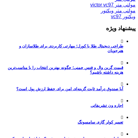
مولتی متر victor vc97
مولتی متر ویکتور
ویکتور vc97
پیشنهاد ویژه
طراحی دیجیتال طلا با کورل؛ مهارتی کاربردی برای طلاسازان و
هنرجویان
قیمت گرین وال و فنس چمنی؛ چگونه بهترین انتخاب را با مناسب‌ترین
هزینه داشته باشیم؟
آیا صندوق درآمد ثابت گزینه‌ای امن برای حفظ ارزش پول است؟
اجاره ون تشریفاتی
تعمیر کولر گازی سامسونگ