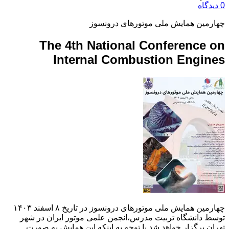
0 دیدگاه
چهارمین همایش ملی موتورهای درونسوز
The 4th National Conference on
Internal Combustion Engines
چهارمین همایش ملی موتورهای درونسوز در تاریخ ۸ اسفند ۱۴۰۳
توسط دانشگاه تربیت مدرس،انجمن علمی موتور ایران در شهر
تهران برگزار خواهد شد.با توجه به اینکه این همایش به صورت