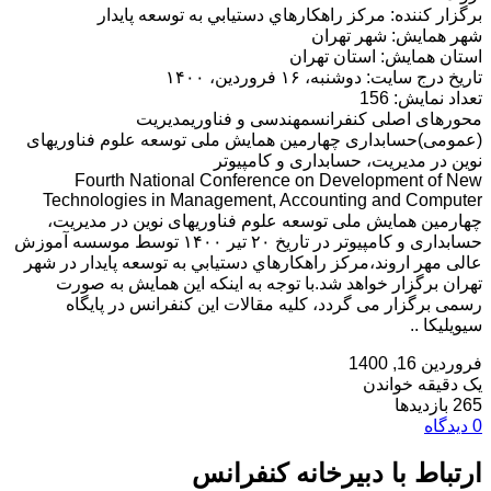
برگزار کننده: مركز راهكارهاي دستيابي به توسعه پايدار
شهر همایش: شهر تهران
استان همایش: استان تهران
تاریخ درج سایت: دوشنبه، ۱۶ فروردین، ۱۴۰۰
تعداد نمایش: 156
محورهای اصلی کنفرانسمهندسی و فناوریمدیریت
(عمومی)حسابداری چهارمین همایش ملی توسعه علوم فناوریهای
نوین در مدیریت، حسابداری و کامپیوتر
Fourth National Conference on Development of New
Technologies in Management, Accounting and Computer
چهارمین همایش ملی توسعه علوم فناوریهای نوین در مدیریت،
حسابداری و کامپیوتر در تاریخ ۲۰ تیر ۱۴۰۰ توسط موسسه آموزش
عالی مهر اروند،مركز راهكارهاي دستيابي به توسعه پايدار در شهر
تهران برگزار خواهد شد.با توجه به اینکه این همایش به صورت
رسمی برگزار می گردد، کلیه مقالات این کنفرانس در پایگاه
سیویلیکا ..
فروردین 16, 1400
یک دقیقه خواندن
265 بازدیدها
0 دیدگاه
ارتباط با دبیرخانه کنفرانس