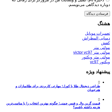
دوباره دیدگاهی می‌نویسم.
هشتگ
تعمیرات موبایل
دمپایی المطراش
کفش
مولتی متر
مولتی متر victor vc97
مولتی متر ویکتور
ویکتور vc97
پیشنهاد ویژه
طراحی دیجیتال طلا با کورل؛ مهارتی کاربردی برای طلاسازان و
هنرجویان
قیمت گرین وال و فنس چمنی؛ چگونه بهترین انتخاب را با مناسب‌ترین
هزینه داشته باشیم؟