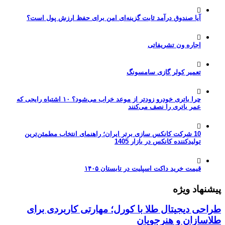
آیا صندوق درآمد ثابت گزینه‌ای امن برای حفظ ارزش پول است؟
اجاره ون تشریفاتی
تعمیر کولر گازی سامسونگ
چرا باتری خودرو زودتر از موعد خراب می‌شود؟ ۱۰ اشتباه رایجی که
عمر باتری را نصف می‌کنند
10 شرکت کانکس سازی برتر ایران؛ راهنمای انتخاب مطمئن‌ترین
تولیدکننده کانکس در بازار 1405
قیمت خرید داکت اسپلیت در تابستان ۱۴۰۵
پیشنهاد ویژه
طراحی دیجیتال طلا با کورل؛ مهارتی کاربردی برای
طلاسازان و هنرجویان