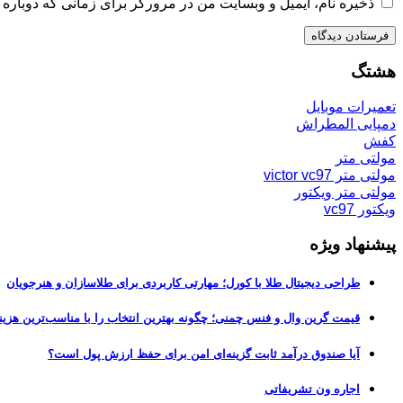
ذخیره نام، ایمیل و وبسایت من در مرورگر برای زمانی که دوباره 
هشتگ
تعمیرات موبایل
دمپایی المطراش
کفش
مولتی متر
مولتی متر victor vc97
مولتی متر ویکتور
ویکتور vc97
پیشنهاد ویژه
طراحی دیجیتال طلا با کورل؛ مهارتی کاربردی برای طلاسازان و هنرجویان
قیمت گرین وال و فنس چمنی؛ چگونه بهترین انتخاب را با مناسب‌ترین هزین
آیا صندوق درآمد ثابت گزینه‌ای امن برای حفظ ارزش پول است؟
اجاره ون تشریفاتی