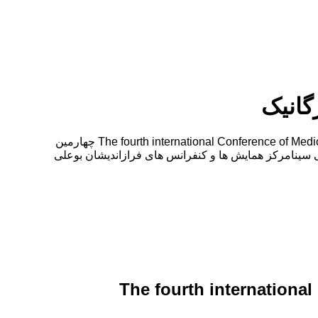
گانیک
چهارمین همایش بین المللی گیاهان دارویی طب سنتی و کشاورزی ارگانیک The fourth international Conference of Medical Herbs, Conventional Medicine and Organic Agriculture چهارمین
توسط ،انجمن علمی پژوهشی دانش پژوهان بوعلی سینامرکز همایش ها و کنفرانس های فرازاندیشان بوعلی
The fourth internationa