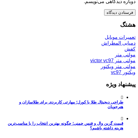
دوباره دیدگاهی می‌نویسم.
هشتگ
تعمیرات موبایل
دمپایی المطراش
کفش
مولتی متر
مولتی متر victor vc97
مولتی متر ویکتور
ویکتور vc97
پیشنهاد ویژه
طراحی دیجیتال طلا با کورل؛ مهارتی کاربردی برای طلاسازان و
هنرجویان
قیمت گرین وال و فنس چمنی؛ چگونه بهترین انتخاب را با مناسب‌ترین
هزینه داشته باشیم؟