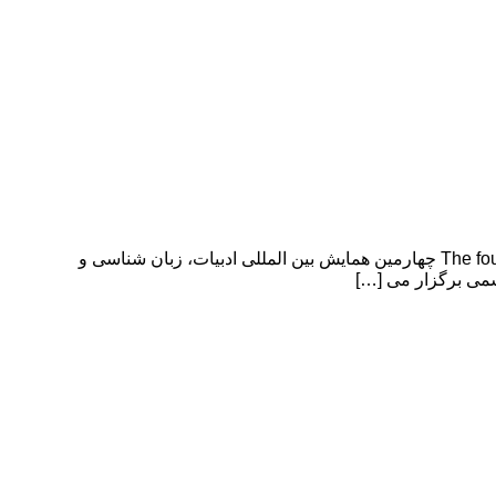
چهارمین همایش بین المللی ادبیات، زبان شناسی و علوم انسانی The four th international conference of literature, linguistics and humanities چهارمین همایش بین المللی ادبیات، زبان شناسی و