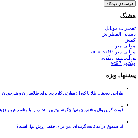
هشتگ
تعمیرات موبایل
دمپایی المطراش
کفش
مولتی متر
مولتی متر victor vc97
مولتی متر ویکتور
ویکتور vc97
پیشنهاد ویژه
طراحی دیجیتال طلا با کورل؛ مهارتی کاربردی برای طلاسازان و هنرجویان
قیمت گرین وال و فنس چمنی؛ چگونه بهترین انتخاب را با مناسب‌ترین هزین
آیا صندوق درآمد ثابت گزینه‌ای امن برای حفظ ارزش پول است؟