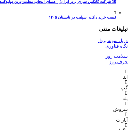
10 شرکت کانکس سازی برتر ایران؛ راهنمای انتخاب مطمئن‌ترین تولیدکننده کانکس در بازار 1405
قیمت خرید داکت اسپلیت در تابستان ۱۴۰۵
تبلیغات متنی
دریل نمونه بردار
نگاه فناوری
سلامت روز
حرف روز
ایتا
گپ
بله
سروش
آپارات