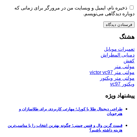
ذخیره نام، ایمیل و وبسایت من در مرورگر برای زمانی که
دوباره دیدگاهی می‌نویسم.
هشتگ
تعمیرات موبایل
دمپایی المطراش
کفش
مولتی متر
مولتی متر victor vc97
مولتی متر ویکتور
ویکتور vc97
پیشنهاد ویژه
طراحی دیجیتال طلا با کورل؛ مهارتی کاربردی برای طلاسازان و
هنرجویان
قیمت گرین وال و فنس چمنی؛ چگونه بهترین انتخاب را با مناسب‌ترین
هزینه داشته باشیم؟