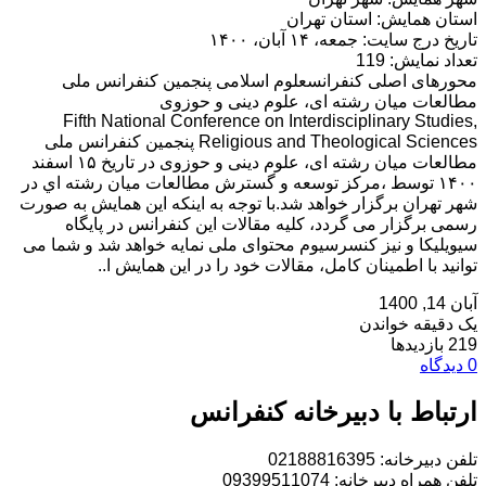
استان همایش: استان تهران
تاریخ درج سایت: جمعه، ۱۴ آبان، ۱۴۰۰
تعداد نمایش: 119
محورهای اصلی کنفرانسعلوم اسلامی پنجمین کنفرانس ملی
مطالعات میان رشته ای، علوم دینی و حوزوی
Fifth National Conference on Interdisciplinary Studies,
Religious and Theological Sciences پنجمین کنفرانس ملی
مطالعات میان رشته ای، علوم دینی و حوزوی در تاریخ ۱۵ اسفند
۱۴۰۰ توسط ،مرکز توسعه و گسترش مطالعات ميان رشته اي در
شهر تهران برگزار خواهد شد.با توجه به اینکه این همایش به صورت
رسمی برگزار می گردد، کلیه مقالات این کنفرانس در پایگاه
سیویلیکا و نیز کنسرسیوم محتوای ملی نمایه خواهد شد و شما می
توانید با اطمینان کامل، مقالات خود را در این همایش ا..
آبان 14, 1400
یک دقیقه خواندن
219 بازدیدها
0 دیدگاه
ارتباط با دبیرخانه کنفرانس
تلفن دبیرخانه: 02188816395
تلفن همراه دبیرخانه: 09399511074