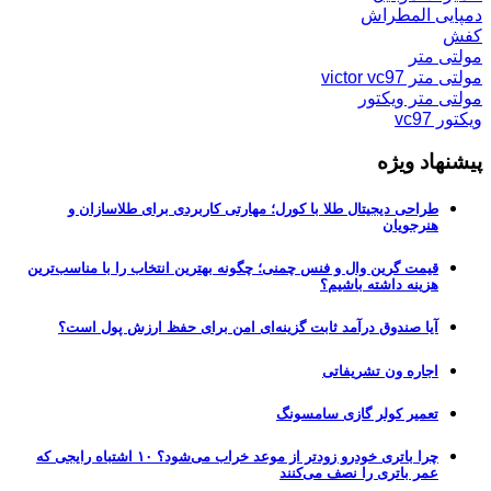
دمپایی المطراش
کفش
مولتی متر
مولتی متر victor vc97
مولتی متر ویکتور
ویکتور vc97
پیشنهاد ویژه
طراحی دیجیتال طلا با کورل؛ مهارتی کاربردی برای طلاسازان و
هنرجویان
قیمت گرین وال و فنس چمنی؛ چگونه بهترین انتخاب را با مناسب‌ترین
هزینه داشته باشیم؟
آیا صندوق درآمد ثابت گزینه‌ای امن برای حفظ ارزش پول است؟
اجاره ون تشریفاتی
تعمیر کولر گازی سامسونگ
چرا باتری خودرو زودتر از موعد خراب می‌شود؟ ۱۰ اشتباه رایجی که
عمر باتری را نصف می‌کنند