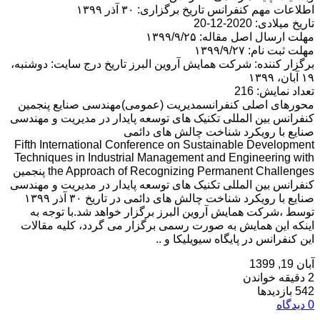
اطلاعات مهم کنفرانس تاریخ برگزاری: ۳۰ آذر ۱۳۹۹
تاریخ میلادی: 2020-12-20
مهلت ارسال اصل مقاله: ۱۳۹۹/۹/۲۵
مهلت ثبت نام: ۱۳۹۹/۹/۲۷
برگزار کننده: شركت همايش آروين البرز تاریخ درج سایت: دوشنبه،
۱۹ آبان، ۱۳۹۹
تعداد نمایش: 216
محورهای اصلی کنفرانسمدیریت (عمومی)مهندسی صنایع پنجمین
کنفرانس بین المللی تکنیک های توسعه پایدار در مدیریت و مهندسی
صنایع با رویکرد شناخت چالش های دائمی
Fifth International Conference on Sustainable Development
Techniques in Industrial Management and Engineering with
the Approach of Recognizing Permanent Challenges پنجمین
کنفرانس بین المللی تکنیک های توسعه پایدار در مدیریت و مهندسی
صنایع با رویکرد شناخت چالش های دائمی در تاریخ ۳۰ آذر ۱۳۹۹
توسط ،شركت همايش آروين البرز برگزار خواهد شد.با توجه به
اینکه این همایش به صورت رسمی برگزار می گردد، کلیه مقالات
این کنفرانس در پایگاه سیویلیکا و ..
آبان 19, 1399
2 دقیقه خواندن
542 بازدیدها
0 دیدگاه