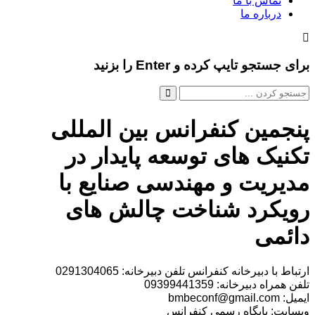
تماس با ما
درباره ما
برای جستجو تایپ کرده و Enter را بزنید
پنجمین کنفرانس بین المللی
تکنیک های توسعه پایدار در
مدیریت و مهندسی صنایع با
رویکرد شناخت چالش های
دائمی
ارتباط با دبیرخانه کنفرانس تلفن دبیرخانه: 0291304065
تلفن همراه دبیرخانه: 09399441359
ایمیل: bmbeconf@gmail.com
وبسایت: پایگاه رسمی کنفرانس