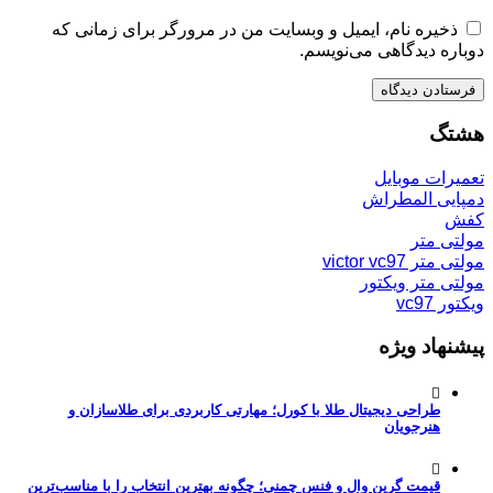
ذخیره نام، ایمیل و وبسایت من در مرورگر برای زمانی که
دوباره دیدگاهی می‌نویسم.
هشتگ
تعمیرات موبایل
دمپایی المطراش
کفش
مولتی متر
مولتی متر victor vc97
مولتی متر ویکتور
ویکتور vc97
پیشنهاد ویژه
طراحی دیجیتال طلا با کورل؛ مهارتی کاربردی برای طلاسازان و
هنرجویان
قیمت گرین وال و فنس چمنی؛ چگونه بهترین انتخاب را با مناسب‌ترین