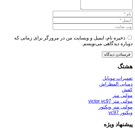
ذخیره نام، ایمیل و وبسایت من در مرورگر برای زمانی که
دوباره دیدگاهی می‌نویسم.
هشتگ
تعمیرات موبایل
دمپایی المطراش
کفش
مولتی متر
مولتی متر victor vc97
مولتی متر ویکتور
ویکتور vc97
پیشنهاد ویژه