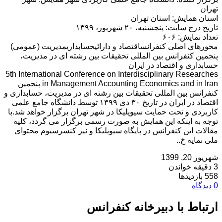
تهران
استان همایش: استان تهران
تاریخ درج سایت: پنجشنبه، ۲۰ شهریور، ۱۳۹۹
تعداد نمایش: ۶۰۶
محورهای اصلی کنفرانساقتصاد و دارائیحسابداریمدیریت (عمومی)
پنجمین کنفرانس بین المللی تحقیقات بین رشته ای در مدیریت،
حسابداری و اقتصاد در ایران
5th International Conference on Interdisciplinary Researches
in Management Accounting Economics and in Iran پنجمین
کنفرانس بین المللی تحقیقات بین رشته ای در مدیریت، حسابداری و
اقتصاد در ایران در تاریخ ۳۰ دی ۱۳۹۹ توسط دانشگاه جامع علمی
کاربردی و تحت حمایت سیویلیکا در شهر تهران برگزار خواهد شد.با
توجه به اینکه این همایش به صورت رسمی برگزار می گردد، کلیه
مقالات این کنفرانس در پایگاه سیویلیکا و نیز کنسرسیوم محتوای
ملی نمایه خ..
شهریور 20, 1399
3 دقیقه خواندن
558 بازدیدها
0 دیدگاه
ارتباط با دبیرخانه کنفرانس