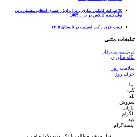
10 شرکت کانکس سازی برتر ایران؛ راهنمای انتخاب مطمئن‌ترین
تولیدکننده کانکس در بازار 1405
قیمت خرید داکت اسپلیت در تابستان ۱۴۰۵
تبلیغات متنی
دریل نمونه بردار
نگاه فناوری
سلامت روز
حرف روز
ایتا
گپ
بله
سروش
آپارات
تلگرام
فید
اینستاگرام
نقل و نشر مطالب با ذکر منبع بلامانع است.