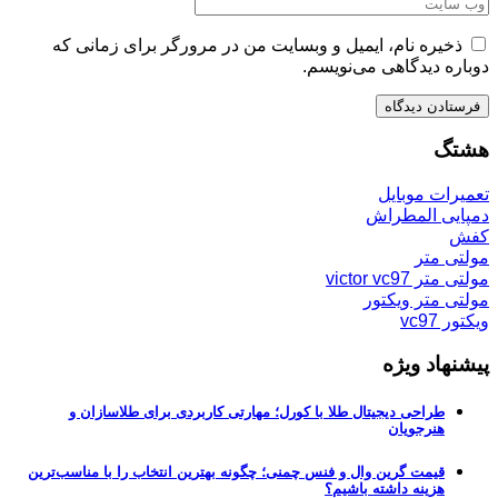
ذخیره نام، ایمیل و وبسایت من در مرورگر برای زمانی که
دوباره دیدگاهی می‌نویسم.
هشتگ
تعمیرات موبایل
دمپایی المطراش
کفش
مولتی متر
مولتی متر victor vc97
مولتی متر ویکتور
ویکتور vc97
پیشنهاد ویژه
طراحی دیجیتال طلا با کورل؛ مهارتی کاربردی برای طلاسازان و
هنرجویان
قیمت گرین وال و فنس چمنی؛ چگونه بهترین انتخاب را با مناسب‌ترین
هزینه داشته باشیم؟