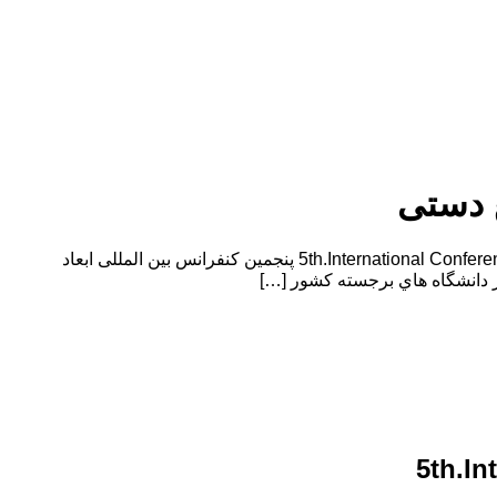
ع دستی
پنجمین کنفرانس بین المللی ابعاد نوآوری در هنرهای اسلامی و صنایع دستی 5th.International Conference on Dimensions of Innovation in Islamic Arts and Crafts پنجمین کنفرانس بین المللی ابعاد
5th.In