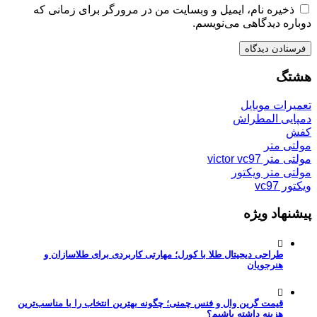
ذخیره نام، ایمیل و وبسایت من در مرورگر برای زمانی که
دوباره دیدگاهی می‌نویسم.
هشتگ
تعمیرات موبایل
دمپایی المطراش
کفش
مولتی متر
مولتی متر victor vc97
مولتی متر ویکتور
ویکتور vc97
پیشنهاد ویژه
طراحی دیجیتال طلا با کورل؛ مهارتی کاربردی برای طلاسازان و
هنرجویان
قیمت گرین وال و فنس چمنی؛ چگونه بهترین انتخاب را با مناسب‌ترین
هزینه داشته باشیم؟