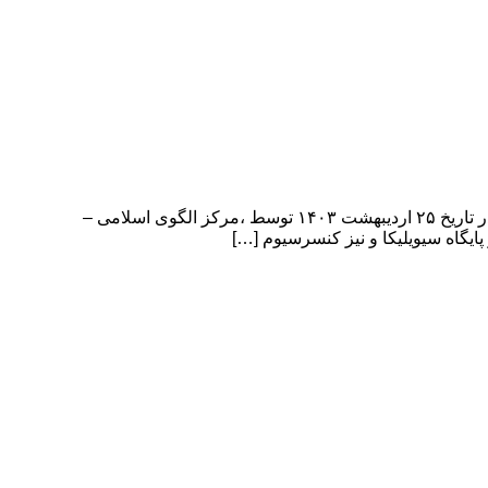
پانزدهمین کنگره ملی پیشگامان پیشرفت 15th National Congress of Progressive Pioneers پانزدهمین کنگره ملی پیشگامان پیشرفت در تاریخ ۲۵ اردیبهشت ۱۴۰۳ توسط ،مرکز الگوی اسلامی –
ایگاه سیویلیکا و نیز کنسرسیوم […]