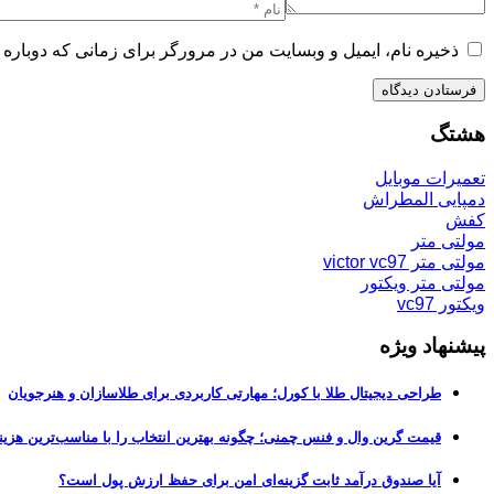
ذخیره نام، ایمیل و وبسایت من در مرورگر برای زمانی که دوباره 
هشتگ
تعمیرات موبایل
دمپایی المطراش
کفش
مولتی متر
مولتی متر victor vc97
مولتی متر ویکتور
ویکتور vc97
پیشنهاد ویژه
طراحی دیجیتال طلا با کورل؛ مهارتی کاربردی برای طلاسازان و هنرجویان
قیمت گرین وال و فنس چمنی؛ چگونه بهترین انتخاب را با مناسب‌ترین هزین
آیا صندوق درآمد ثابت گزینه‌ای امن برای حفظ ارزش پول است؟