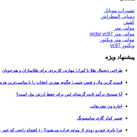
تعمیرات موبایل
دمپایی المطراش
کفش
مولتی متر
مولتی متر victor vc97
مولتی متر ویکتور
ویکتور vc97
پیشنهاد ویژه
طراحی دیجیتال طلا با کورل؛ مهارتی کاربردی برای طلاسازان و هنرجویان
قیمت گرین وال و فنس چمنی؛ چگونه بهترین انتخاب را با مناسب‌ترین هزین
آیا صندوق درآمد ثابت گزینه‌ای امن برای حفظ ارزش پول است؟
اجاره ون تشریفاتی
تعمیر کولر گازی سامسونگ
چرا باتری خودرو زودتر از موعد خراب می‌شود؟ ۱۰ اشتباه رایجی که عمر باتری را نصف می‌کنند