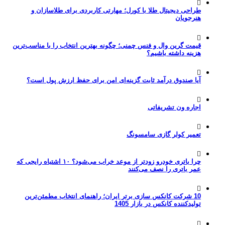
طراحی دیجیتال طلا با کورل؛ مهارتی کاربردی برای طلاسازان و
هنرجویان
قیمت گرین وال و فنس چمنی؛ چگونه بهترین انتخاب را با مناسب‌ترین
هزینه داشته باشیم؟
آیا صندوق درآمد ثابت گزینه‌ای امن برای حفظ ارزش پول است؟
اجاره ون تشریفاتی
تعمیر کولر گازی سامسونگ
چرا باتری خودرو زودتر از موعد خراب می‌شود؟ ۱۰ اشتباه رایجی که
عمر باتری را نصف می‌کنند
10 شرکت کانکس سازی برتر ایران؛ راهنمای انتخاب مطمئن‌ترین
تولیدکننده کانکس در بازار 1405