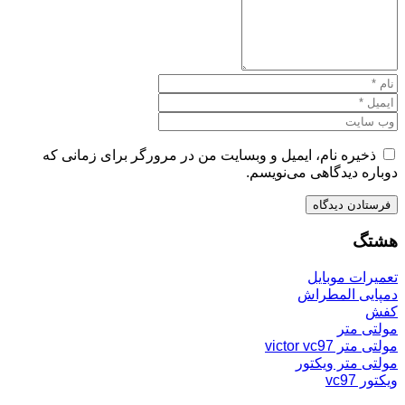
ذخیره نام، ایمیل و وبسایت من در مرورگر برای زمانی که
دوباره دیدگاهی می‌نویسم.
هشتگ
تعمیرات موبایل
دمپایی المطراش
کفش
مولتی متر
مولتی متر victor vc97
مولتی متر ویکتور
ویکتور vc97