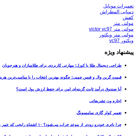
تعمیرات موبایل
دمپایی المطراش
کفش
مولتی متر
مولتی متر victor vc97
مولتی متر ویکتور
ویکتور vc97
پیشنهاد ویژه
طراحی دیجیتال طلا با کورل؛ مهارتی کاربردی برای طلاسازان و هنرجویان
قیمت گرین وال و فنس چمنی؛ چگونه بهترین انتخاب را با مناسب‌ترین هزین
آیا صندوق درآمد ثابت گزینه‌ای امن برای حفظ ارزش پول است؟
اجاره ون تشریفاتی
تعمیر کولر گازی سامسونگ
چرا باتری خودرو زودتر از موعد خراب می‌شود؟ ۱۰ اشتباه رایجی که عمر باتری را نصف می‌کنند