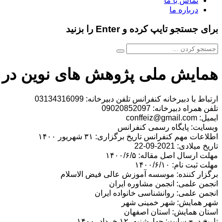
تماس با ما
درباره ما
برای جستجو تایپ کرده و Enter را بزنید
همایش ملی پژوهش های نوین در ر
ارتباط با دبیرخانه کنفرانس تلفن دبیرخانه: 03134316099
تلفن همراه دبیرخانه: 09020852097
ایمیل: conffeiz@gmail.com
وبسایت: پایگاه رسمی کنفرانس
اطلاعات مهم کنفرانس تاریخ برگزاری: ۳۱ شهریور ۱۴۰۰
تاریخ میلادی: 2021-09-22
مهلت ارسال اصل مقاله: ۱۴۰۰/۶/۵
مهلت ثبت نام: ۱۴۰۰/۶/۱۰
برگزار کننده: موسسه آموزش عالی فیض الاسلام
انجمن علمی: انجمن مشاوره ایران
انجمن علمی: روانشناسی خانواده ایران
شهر همایش: شهر خمینی شهر
استان همایش: استان اصفهان
تاریخ درج سایت: چهارشنبه، ۱۲ خرداد، ۱۴۰۰