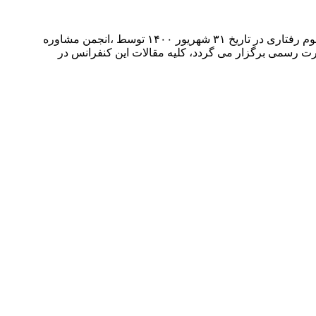
National Conference on New Research in Psychology and Behavioral Sciences همایش ملی پژوهش های نوین در روانشناسی و علوم رفتاری در تاریخ ۳۱ شهریور ۱۴۰۰ توسط ،انجمن مشاوره
رت رسمی برگزار می گردد، کلیه مقالات این کنفرانس در