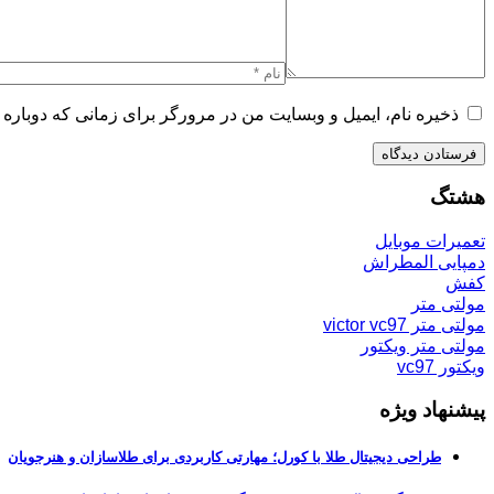
ذخیره نام، ایمیل و وبسایت من در مرورگر برای زمانی که دوباره 
هشتگ
تعمیرات موبایل
دمپایی المطراش
کفش
مولتی متر
مولتی متر victor vc97
مولتی متر ویکتور
ویکتور vc97
پیشنهاد ویژه
طراحی دیجیتال طلا با کورل؛ مهارتی کاربردی برای طلاسازان و هنرجویان