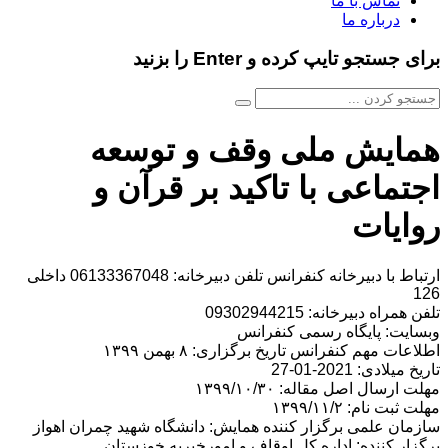
تماس با ما
درباره ما
برای جستجو تایپ کرده و Enter را بزنید
همایش ملی وقف و توسعه
اجتماعی با تاکید بر قرآن و
روایات
ارتباط با دبیرخانه کنفرانس تلفن دبیرخانه: 06133367048 داخلی
126
تلفن همراه دبیرخانه: 09302944215
وبسایت: پایگاه رسمی کنفرانس
اطلاعات مهم کنفرانس تاریخ برگزاری: ۸ بهمن ۱۳۹۹
تاریخ میلادی: 2021-01-27
مهلت ارسال اصل مقاله: ۱۳۹۹/۱۰/۳۰
مهلت ثبت نام: ۱۳۹۹/۱۱/۲
سازمان علمی برگزار کننده همایش: دانشگاه شهید چمران اهواز
برگزار کننده: اداره کل اوقاف و امورخیریه خوزستان