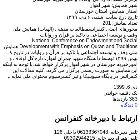
شهر همایش: شهر اهواز
استان همایش: استان خوزستان
تاریخ درج سایت: شنبه، ۶ دی، ۱۳۹۹
تعداد نمایش: 201
محورهای اصلی کنفرانسمطالعات مذهبی (الهیات) همایش ملی
وقف و توسعه اجتماعی با تاکید بر قرآن و روایات
National Conference on Endowment and Social
Development with Emphasis on Quran and Traditions همایش
ملی وقف و توسعه اجتماعی با تاکید بر قرآن و روایات در تاریخ ۸
بهمن ۱۳۹۹ توسط دانشگاه شهید چمران اهواز،اداره کل اوقاف و
امورخیریه خوزستان در شهر اهواز برگزار خواهد شد.با توجه به اینکه
این همایش به صورت رسمی برگزار می گردد، کلیه مقالات این
کنفرانس در پایگاه سیویلیکا و نیز کنسرسیوم محتوای ملی نمایه ..
دی 6, 1399
یک دقیقه خواندن
383 بازدیدها
0 دیدگاه
ارتباط با دبیرخانه کنفرانس
تلفن دبیرخانه: 06133367048 داخلی 126
تلفن همراه دبیرخانه: 09302944215