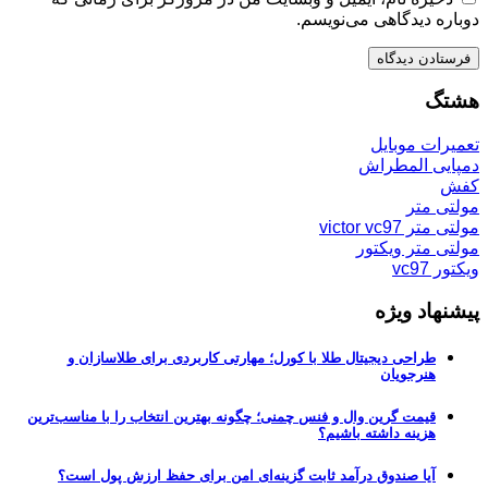
دوباره دیدگاهی می‌نویسم.
هشتگ
تعمیرات موبایل
دمپایی المطراش
کفش
مولتی متر
مولتی متر victor vc97
مولتی متر ویکتور
ویکتور vc97
پیشنهاد ویژه
طراحی دیجیتال طلا با کورل؛ مهارتی کاربردی برای طلاسازان و
هنرجویان
قیمت گرین وال و فنس چمنی؛ چگونه بهترین انتخاب را با مناسب‌ترین
هزینه داشته باشیم؟
آیا صندوق درآمد ثابت گزینه‌ای امن برای حفظ ارزش پول است؟