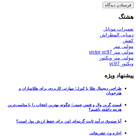
هشتگ
تعمیرات موبایل
دمپایی المطراش
کفش
مولتی متر
مولتی متر victor vc97
مولتی متر ویکتور
ویکتور vc97
پیشنهاد ویژه
طراحی دیجیتال طلا با کورل؛ مهارتی کاربردی برای طلاسازان و
هنرجویان
قیمت گرین وال و فنس چمنی؛ چگونه بهترین انتخاب را با مناسب‌ترین
هزینه داشته باشیم؟
آیا صندوق درآمد ثابت گزینه‌ای امن برای حفظ ارزش پول است؟
اجاره ون تشریفاتی