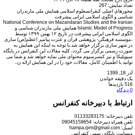
تعداد نمایش: 267
محورهای اصلی کنفرانسعلوم اسلامی همایش ملی مازندران
شناسی و الگوی اسلامی ایرانی پیشرفت
National Conference on Mazandaran Studies and the Iranian
Islamic Model of Progress همایش ملی مازندران شناسی و
الگوی اسلامی ایرانی پیشرفت در تاریخ ۱۲ بهمن ۱۳۹۹ توسط
،موسسه فرهنگی- پژوهشی قرآن و عترت پیامبر اعظم(ص) ساری
در شهر ساری برگزار خواهد شد.با توجه به اینکه این همایش به
صورت رسمی برگزار می گردد، کلیه مقالات این کنفرانس در پایگاه
سیویلیکا و نیز کنسرسیوم محتوای ملی نمایه خواهد شد و شما می
توانید با اطمینان کامل، مقالات خود را در این همایش ارائه ن..
آذر 18, 1399
یک دقیقه خواندن
516 بازدیدها
0 دیدگاه
ارتباط با دبیرخانه کنفرانس
تلفن دبیرخانه: 01133283175
تلفن همراه دبیرخانه: 09045159654
ایمیل: hampa.ipm@gmail.com
وبسایت: پایگاه رسمی کنفرانس