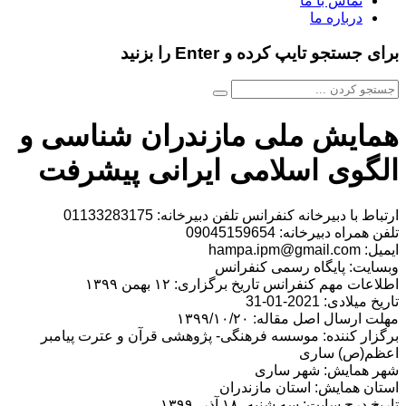
تماس با ما
درباره ما
برای جستجو تایپ کرده و Enter را بزنید
همایش ملی مازندران شناسی و
الگوی اسلامی ایرانی پیشرفت
ارتباط با دبیرخانه کنفرانس تلفن دبیرخانه: 01133283175
تلفن همراه دبیرخانه: 09045159654
ایمیل: hampa.ipm@gmail.com
وبسایت: پایگاه رسمی کنفرانس
اطلاعات مهم کنفرانس تاریخ برگزاری: ۱۲ بهمن ۱۳۹۹
تاریخ میلادی: 2021-01-31
مهلت ارسال اصل مقاله: ۱۳۹۹/۱۰/۲۰
برگزار کننده: موسسه فرهنگی- پژوهشی قرآن و عترت پیامبر
اعظم(ص) ساری
شهر همایش: شهر ساری
استان همایش: استان مازندران
تاریخ درج سایت: سه شنبه، ۱۸ آذر، ۱۳۹۹