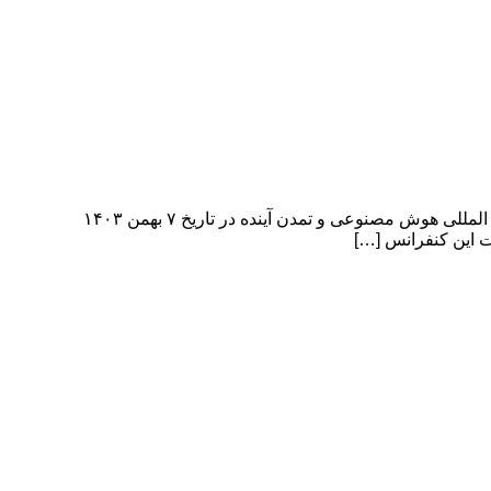
همایش بین المللی هوش مصنوعی و تمدن آینده International Conference on Artificial Intelligence and Future Civilization همایش بین المللی هوش مصنوعی و تمدن آینده در تاریخ ۷ بهمن ۱۴۰۳
ت این کنفرانس […]