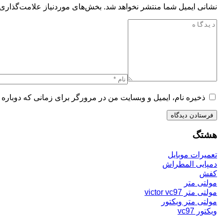
نشانی ایمیل شما منتشر نخواهد شد.
بخش‌های موردنیاز علامت‌گذاری 
ذخیره نام، ایمیل و وبسایت من در مرورگر برای زمانی که دوباره 
هشتگ
تعمیرات موبایل
دمپایی المطراش
کفش
مولتی متر
مولتی متر victor vc97
مولتی متر ویکتور
ویکتور vc97