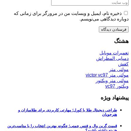
ذخیره نام، ایمیل و وبسایت من در مرورگر برای زمانی که
دوباره دیدگاهی می‌نویسم.
هشتگ
تعمیرات موبایل
دمپایی المطراش
کفش
مولتی متر
مولتی متر victor vc97
مولتی متر ویکتور
ویکتور vc97
پیشنهاد ویژه
طراحی دیجیتال طلا با کورل؛ مهارتی کاربردی برای طلاسازان و
هنرجویان
قیمت گرین وال و فنس چمنی؛ چگونه بهترین انتخاب را با مناسب‌ترین
هزینه داشته باشیم؟