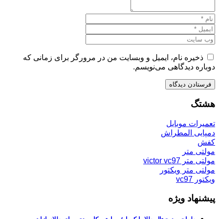
ذخیره نام، ایمیل و وبسایت من در مرورگر برای زمانی که
دوباره دیدگاهی می‌نویسم.
هشتگ
تعمیرات موبایل
دمپایی المطراش
کفش
مولتی متر
مولتی متر victor vc97
مولتی متر ویکتور
ویکتور vc97
پیشنهاد ویژه