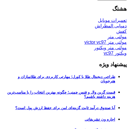
هشتگ
تعمیرات موبایل
دمپایی المطراش
کفش
مولتی متر
مولتی متر victor vc97
مولتی متر ویکتور
ویکتور vc97
پیشنهاد ویژه
طراحی دیجیتال طلا با کورل؛ مهارتی کاربردی برای طلاسازان و
هنرجویان
قیمت گرین وال و فنس چمنی؛ چگونه بهترین انتخاب را با مناسب‌ترین
هزینه داشته باشیم؟
آیا صندوق درآمد ثابت گزینه‌ای امن برای حفظ ارزش پول است؟
اجاره ون تشریفاتی