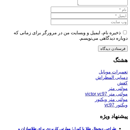
ذخیره نام، ایمیل و وبسایت من در مرورگر برای زمانی که
دوباره دیدگاهی می‌نویسم.
هشتگ
تعمیرات موبایل
دمپایی المطراش
کفش
مولتی متر
مولتی متر victor vc97
مولتی متر ویکتور
ویکتور vc97
پیشنهاد ویژه
طراحی دیجیتال طلا با کورل؛ مهارتی کاربردی برای طلاسازان و