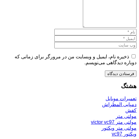
ذخیره نام، ایمیل و وبسایت من در مرورگر برای زمانی که
دوباره دیدگاهی می‌نویسم.
هشتگ
تعمیرات موبایل
دمپایی المطراش
کفش
مولتی متر
مولتی متر victor vc97
مولتی متر ویکتور
ویکتور vc97