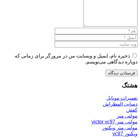
ذخیره نام، ایمیل و وبسایت من در مرورگر برای زمانی که
دوباره دیدگاهی می‌نویسم.
هشتگ
تعمیرات موبایل
دمپایی المطراش
کفش
مولتی متر
مولتی متر victor vc97
مولتی متر ویکتور
ویکتور vc97