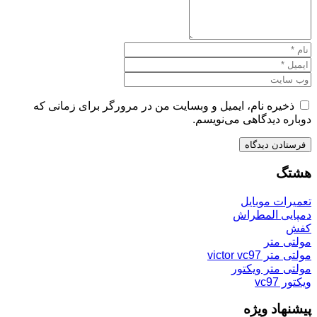
ذخیره نام، ایمیل و وبسایت من در مرورگر برای زمانی که
دوباره دیدگاهی می‌نویسم.
هشتگ
تعمیرات موبایل
دمپایی المطراش
کفش
مولتی متر
مولتی متر victor vc97
مولتی متر ویکتور
ویکتور vc97
پیشنهاد ویژه