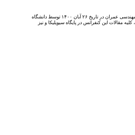
8th National Conference on New Materials and Structures in Civil Engineering هشتمین کنفرانس ملی مصالح و سازه های نوین در مهندسی عمران در تاریخ ۲۶ آبان ۱۴۰۰ توسط دانشگاه
ه مقالات این کنفرانس در پایگاه سیویلیکا و نیز