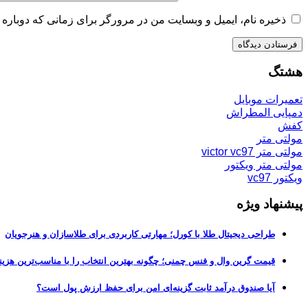
ذخیره نام، ایمیل و وبسایت من در مرورگر برای زمانی که دوباره 
هشتگ
تعمیرات موبایل
دمپایی المطراش
کفش
مولتی متر
مولتی متر victor vc97
مولتی متر ویکتور
ویکتور vc97
پیشنهاد ویژه
طراحی دیجیتال طلا با کورل؛ مهارتی کاربردی برای طلاسازان و هنرجویان
قیمت گرین وال و فنس چمنی؛ چگونه بهترین انتخاب را با مناسب‌ترین هزین
آیا صندوق درآمد ثابت گزینه‌ای امن برای حفظ ارزش پول است؟