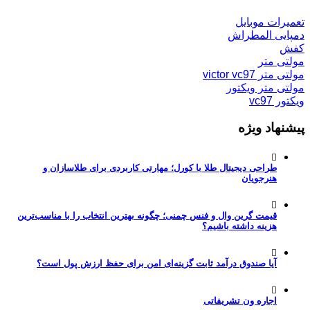
تعمیرات موبایل
دمپایی المطراش
کفش
مولتی متر
مولتی متر victor vc97
مولتی متر ویکتور
ویکتور vc97
پیشنهاد ویژه
طراحی دیجیتال طلا با کورل؛ مهارتی کاربردی برای طلاسازان و
هنرجویان
قیمت گرین وال و فنس چمنی؛ چگونه بهترین انتخاب را با مناسب‌ترین
هزینه داشته باشیم؟
آیا صندوق درآمد ثابت گزینه‌ای امن برای حفظ ارزش پول است؟
اجاره ون تشریفاتی