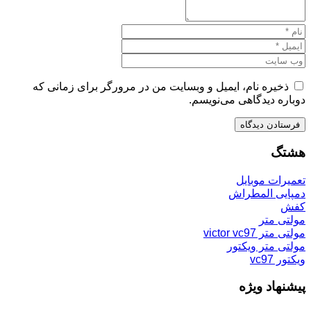
ذخیره نام، ایمیل و وبسایت من در مرورگر برای زمانی که
دوباره دیدگاهی می‌نویسم.
هشتگ
تعمیرات موبایل
دمپایی المطراش
کفش
مولتی متر
مولتی متر victor vc97
مولتی متر ویکتور
ویکتور vc97
پیشنهاد ویژه