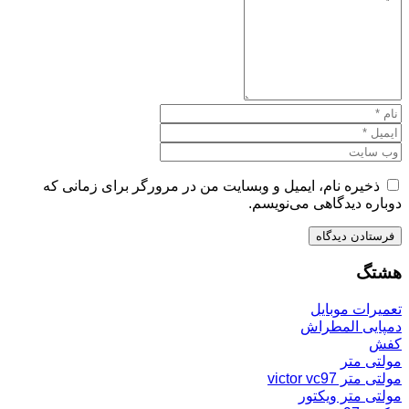
ذخیره نام، ایمیل و وبسایت من در مرورگر برای زمانی که
دوباره دیدگاهی می‌نویسم.
هشتگ
تعمیرات موبایل
دمپایی المطراش
کفش
مولتی متر
مولتی متر victor vc97
مولتی متر ویکتور