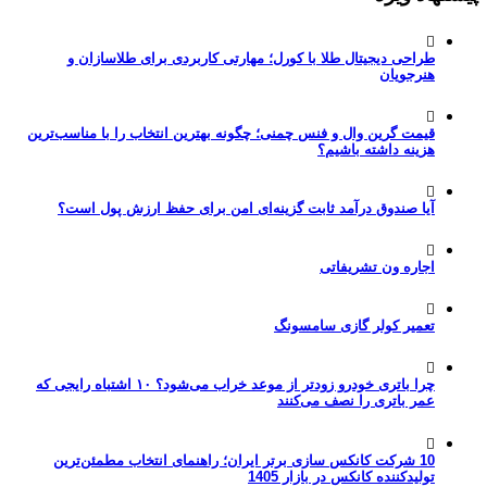
طراحی دیجیتال طلا با کورل؛ مهارتی کاربردی برای طلاسازان و
هنرجویان
قیمت گرین وال و فنس چمنی؛ چگونه بهترین انتخاب را با مناسب‌ترین
هزینه داشته باشیم؟
آیا صندوق درآمد ثابت گزینه‌ای امن برای حفظ ارزش پول است؟
اجاره ون تشریفاتی
تعمیر کولر گازی سامسونگ
چرا باتری خودرو زودتر از موعد خراب می‌شود؟ ۱۰ اشتباه رایجی که
عمر باتری را نصف می‌کنند
10 شرکت کانکس سازی برتر ایران؛ راهنمای انتخاب مطمئن‌ترین
تولیدکننده کانکس در بازار 1405