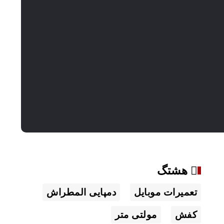
هشتگ
تعمیرات موبایل
دمپایی المطراش
کفش
مولتی متر