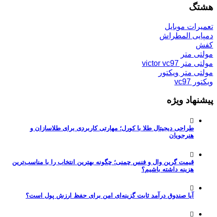
هشتگ
تعمیرات موبایل
دمپایی المطراش
کفش
مولتی متر
مولتی متر victor vc97
مولتی متر ویکتور
ویکتور vc97
پیشنهاد ویژه
طراحی دیجیتال طلا با کورل؛ مهارتی کاربردی برای طلاسازان و
هنرجویان
قیمت گرین وال و فنس چمنی؛ چگونه بهترین انتخاب را با مناسب‌ترین
هزینه داشته باشیم؟
آیا صندوق درآمد ثابت گزینه‌ای امن برای حفظ ارزش پول است؟