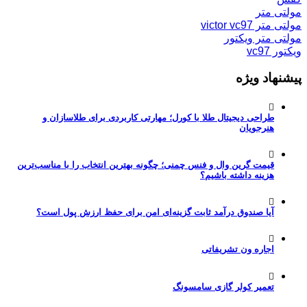
مولتی متر
مولتی متر victor vc97
مولتی متر ویکتور
ویکتور vc97
پیشنهاد ویژه
طراحی دیجیتال طلا با کورل؛ مهارتی کاربردی برای طلاسازان و
هنرجویان
قیمت گرین وال و فنس چمنی؛ چگونه بهترین انتخاب را با مناسب‌ترین
هزینه داشته باشیم؟
آیا صندوق درآمد ثابت گزینه‌ای امن برای حفظ ارزش پول است؟
اجاره ون تشریفاتی
تعمیر کولر گازی سامسونگ