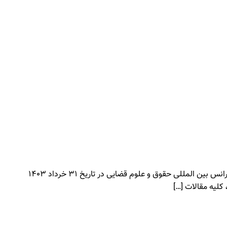
هجدهمین کنفرانس بین المللی حقوق و علوم قضایی The 18th International Conference on Law and Judicial Sciences هجدهمین کنفرانس بین المللی حقوق و علوم قضایی در تاریخ ۳۱ خرداد ۱۴۰۳
کلیه مقالات […]