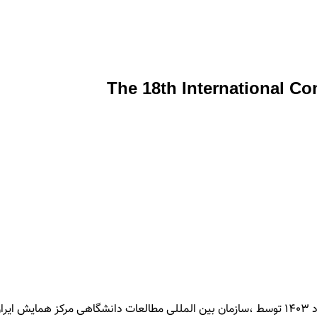
The 18th International C
هجدهمین کنفرانس بین المللی حقوق و علوم قضایی در تاریخ ۳۱ خرداد ۱۴۰۳ توسط ،سازمان بین المللی مط