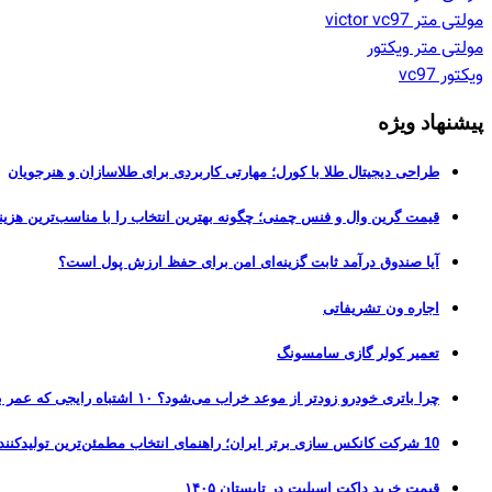
مولتی متر victor vc97
مولتی متر ویکتور
ویکتور vc97
پیشنهاد ویژه
طراحی دیجیتال طلا با کورل؛ مهارتی کاربردی برای طلاسازان و هنرجویان
قیمت گرین وال و فنس چمنی؛ چگونه بهترین انتخاب را با مناسب‌ترین هزین
آیا صندوق درآمد ثابت گزینه‌ای امن برای حفظ ارزش پول است؟
اجاره ون تشریفاتی
تعمیر کولر گازی سامسونگ
چرا باتری خودرو زودتر از موعد خراب می‌شود؟ ۱۰ اشتباه رایجی که عمر باتری را نصف می‌کنند
10 شرکت کانکس سازی برتر ایران؛ راهنمای انتخاب مطمئن‌ترین تولیدکننده کانکس در بازار 1405
قیمت خرید داکت اسپلیت در تابستان ۱۴۰۵