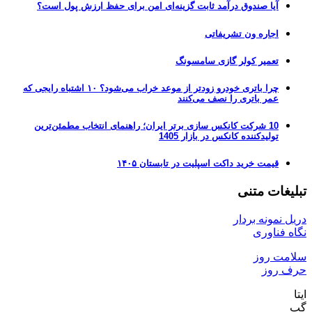
آیا صندوق درآمد ثابت گزینه‌ای امن برای حفظ ارزش پول است؟
اجاره ون تشریفاتی
تعمیر کولر گازی سامسونگ
چرا باتری خودرو زودتر از موعد خراب می‌شود؟ ۱۰ اشتباه رایجی که
عمر باتری را نصف می‌کنند
10 شرکت کانکس سازی برتر ایران؛ راهنمای انتخاب مطمئن‌ترین
تولیدکننده کانکس در بازار 1405
قیمت خرید داکت اسپلیت در تابستان ۱۴۰۵
تبلیغات متنی
دریل نمونه بردار
نگاه فناوری
سلامت روز
حرف روز
ایتا
گپ