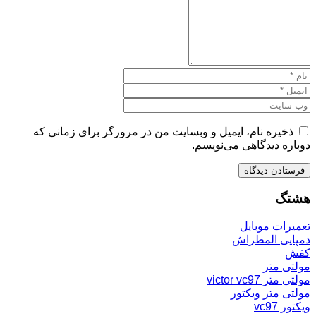
ذخیره نام، ایمیل و وبسایت من در مرورگر برای زمانی که
دوباره دیدگاهی می‌نویسم.
هشتگ
تعمیرات موبایل
دمپایی المطراش
کفش
مولتی متر
مولتی متر victor vc97
مولتی متر ویکتور
ویکتور vc97