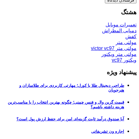
هشتگ
تعمیرات موبایل
دمپایی المطراش
کفش
مولتی متر
مولتی متر victor vc97
مولتی متر ویکتور
ویکتور vc97
پیشنهاد ویژه
طراحی دیجیتال طلا با کورل؛ مهارتی کاربردی برای طلاسازان و
هنرجویان
قیمت گرین وال و فنس چمنی؛ چگونه بهترین انتخاب را با مناسب‌ترین
هزینه داشته باشیم؟
آیا صندوق درآمد ثابت گزینه‌ای امن برای حفظ ارزش پول است؟
اجاره ون تشریفاتی