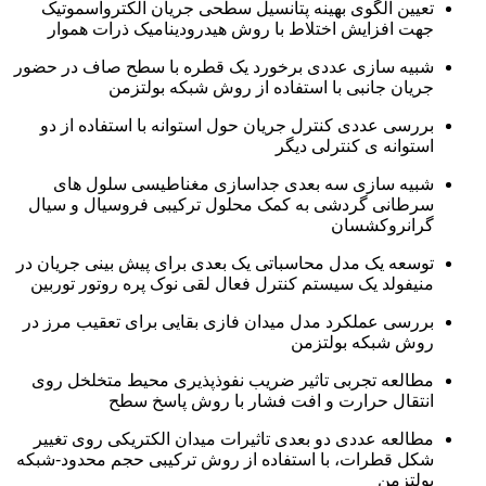
تعیین الگوی بهینه پتانسیل سطحی جریان الکترواسموتیک
جهت افزایش اختلاط با روش هیدرودینامیک ذرات هموار
شبیه سازی عددی برخورد یک قطره با سطح صاف در حضور
جریان جانبی با استفاده از روش شبکه بولتزمن
بررسی عددی کنترل جریان حول استوانه با استفاده از دو
استوانه ی کنترلی دیگر
شبیه سازی سه بعدی جداسازی مغناطیسی سلول های
سرطانی گردشی به کمک محلول ترکیبی فروسیال و سیال
گرانروکشسان
توسعه یک مدل محاسباتی یک بعدی برای پیش بینی جریان در
منیفولد یک سیستم کنترل فعال لقی نوک پره روتور توربین
بررسی عملکرد مدل میدان فازی بقایی برای تعقیب مرز در
روش شبکه بولتزمن
مطالعه تجربی تاثیر ضریب نفوذپذیری محیط متخلخل روی
انتقال حرارت و افت فشار با روش پاسخ سطح
مطالعه عددی دو بعدی تاثیرات میدان الکتریکی روی تغییر
شکل قطرات، با استفاده از روش ترکیبی حجم محدود-شبکه
بولتزمن