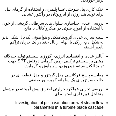
برابر خوردگی
خنک کاری پیل سوختی غشا پلیمری و استفاده از گرمای پیل
برای تولید هیدروژن از ایزوبوتان در راکتور غشایی
بررسی عددی جداسازی سلول های سرطانی گردشی از خون
با استفاده از امواج صوتی در میکرو کانال با مانع
شبیه سازی عددی آئرودینامیکی و هواصوتی یک بال شکل پذیر
به شکل دم-اررگی با الهام از بال جغد در یک جریان تراکم
ناپذیر آشفته
آنالیز عددی و اقتصادی انرژی- اگزرژی سیستم تولید چندگانه
مبتنی بر سیستم ترکیبی زمین گرمایی دوفلش SPT جهت
تولید الکتریسیته، هیدروژن، سرمایش و گرمایش
مقایسه پاسخ فرکانسی مدل گریتزر و مدل قطعه ای در
حالت سرج برای یک سامانه کمپرسور صنعتی
بررسی تجربی عملکرد حرارتی احتراق پیش آمیخته در مشعل
متخلخل فیبرفلزی استوانه ای
Investigation of pitch variation on wet steam flow
parameters in a turbine blade cascade