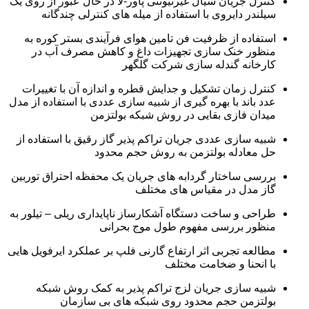
کنترل جریان سیال غیرنیوتنی پاور-لا در حال عبور از روی یک
سیلندر دایروی با استفاده از میله های کنترلی چندگانه
استفاده از ظرفیت فن تامین هوای فرآیندی بستر کوره به
منظور خنک سازی تجهیزات داغ و کاهش مصرف آب در
کارخانه گندله سازی شرکت گلگهر
کنترل زمان تشکیل و جدایش قطره و اندازه آن با تغییرات
عدد باند با بهره گیری از شبیه سازی عددی با استفاده از مدل
میدان فازی بقایی در روش شبکه بولتزمن
شبیه سازی عددی جریان تراکم پذیر گاز رقیق با استفاده از
حل معادله بولتزمن به روش حجم محدود
بررسی ساختار گردابه های جریان یک محفظه احتراق توربین
گاز مدل در مقیاس های مختلف
طراحی و ساخت دستگاه آشکارساز ناپایداری ریلی – تیلور به
منظور بررسی مفهوم طول موج بحرانی
مطالعه تجربی اثر ارتفاع گارنی فلپ بر عملکرد ایرفویل هایی
با انحنا و ضخامت مختلف
شبیه سازی جریان لزج تراکم پذیر به کمک روش شبکه
بولتزمن حجم محدود روی شبکه های بی سازمان