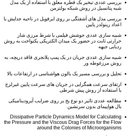
بررسی عددی تبخیر یک قطره معلق با استفاده از یک مدل
شبه پتانسیل در روش شبکه بولتزمن
بررسی مدل های آشفتگی بر روی ایرفویل در ناحیه جدایش با
اعداد رینولدز پایین
شبیه سازی عددی جوشش فیلمی با شرط مرزی شار
حرارتی ثابت در حضور یک میدان الکتریکی یکنواخت به روش
ردیابی جبهه
شبیه سازی عددی جریان در یک پمپ پلانجری فاقد دریچه، به
روش مرزغوطه ور
تحلیل و بررسی مسیر یک بالون هواشناسی در ارتفاعات بالا
ارتقای سرعت همگرایی در جریان های سرعت پایین غیرلزج
با استفاده از روش پیش شرطی
مطالعه عددی تاثیر دو نوع یخ بر روی ضرایب آیرودینامیکی
بال هواپیمای بدون سرنشین
Dissipative Particle Dynamics Model for Calculating
the Pressure and the Viscous Drag Forces for the Flow
around the Colonies of Microorganisms