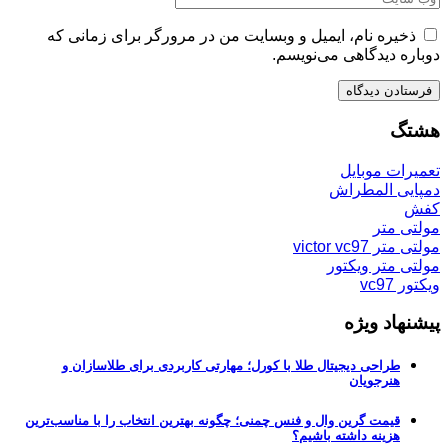
ذخیره نام، ایمیل و وبسایت من در مرورگر برای زمانی که
دوباره دیدگاهی می‌نویسم.
هشتگ
تعمیرات موبایل
دمپایی المطراش
کفش
مولتی متر
مولتی متر victor vc97
مولتی متر ویکتور
ویکتور vc97
پیشنهاد ویژه
طراحی دیجیتال طلا با کورل؛ مهارتی کاربردی برای طلاسازان و
هنرجویان
قیمت گرین وال و فنس چمنی؛ چگونه بهترین انتخاب را با مناسب‌ترین
هزینه داشته باشیم؟