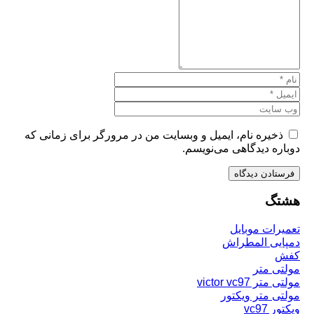
یره نام، ایمیل و وبسایت من در مرورگر برای زمانی که
ه دیدگاهی می‌نویسم.
گ
ات موبایل
ی المطراش
 متر
victor vc97
 متر ویکتور
vc9